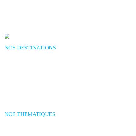
NOS DESTINATIONS
Plongée Mer Rouge
Plongée Océan Indien
Plongée Asie
Plongée Pacifique
Plongée Afrique
Plongée Amériques
Plongée Caraïbes
Plongée Méditerranée
Plongée Atlantique
NOS THEMATIQUES
Séjours plongée
Croisières plongée
Expéditions plongée