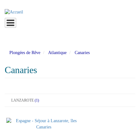
Aller
au
contenu
principal
Plongées de Rêve
Atlantique
Canaries
Canaries
LANZAROTE
(1)