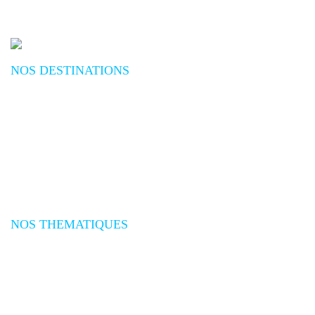
NOS DESTINATIONS
Plongée Mer Rouge
Plongée Océan Indien
Plongée Asie
Plongée Pacifique
Plongée Afrique
Plongée Amériques
Plongée Caraïbes
Plongée Méditerranée
Plongée Atlantique
NOS THEMATIQUES
Séjours plongée
Croisières plongée
Expéditions plongée
Safaris Plongée
Voyages plongée groupes
Promotions voyages plongée