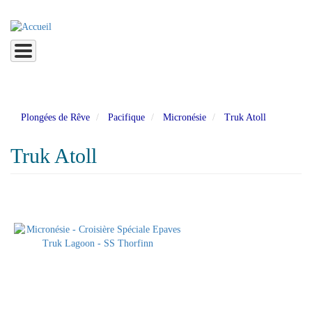
Aller
au
contenu
principal
Plongées de Rêve
Pacifique
Micronésie
Truk Atoll
Truk Atoll