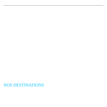
NOS DESTINATIONS
Plongée Mer Rouge
Plongée Océan Indien
Plongée Asie
Plongée Pacifique