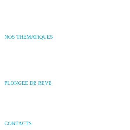
Plongée Afrique
Plongée Amériques
Plongée Caraïbes
Plongée Méditerranée
Plongée Atlantique
NOS THEMATIQUES
Séjours plongée
Croisières plongée
Expéditions plongée
Safaris Plongée
Voyages plongée groupes
Promotions voyages plongée
PLONGEE DE REVE
Qui sommes-nous
Conditions générales de vente
Conditions particulières de vente
Mesures de sécurité aériennes
Assurances
CONTACTS
Nous contacter