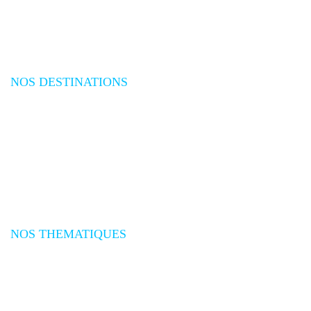
NOS DESTINATIONS
Plongée Mer Rouge
Plongée Océan Indien
Plongée Asie
Plongée Pacifique
Plongée Afrique
Plongée Amériques
Plongée Caraïbes
Plongée Méditerranée
Plongée Atlantique
NOS THEMATIQUES
Séjours plongée
Croisières plongée
Expéditions plongée
Safaris Plongée
Voyages plongée groupes