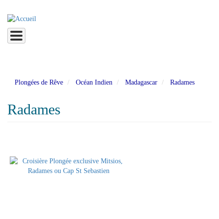
Aller
au
contenu
principal
Plongées de Rêve
Océan Indien
Madagascar
Radames
Radames