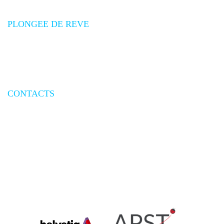
Promotions voyages plongée
PLONGEE DE REVE
Qui sommes-nous
Conditions générales de vente
Conditions particulières de vente
Mesures de sécurité aériennes
Assurances
CONTACTS
Nous contacter
Demande de devis
Demande de rappel
Newsletter
« Plongées de Rêve » by AREP - Exigences SAS au capital de 150 000€ |
Immatriculation IM 092 11 0006 | RCS Nanterre : 304 487 093 |
HISCOX Police N° RCP 77894 / 77897 | (*) Prix d’un appel local |
Crédits photos @Shutterstock | Copyright@ 2025 Plongées de Rêve tous droits réservés