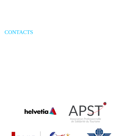
Conditions générales de vente
Conditions particulières de vente
Mesures de sécurité aériennes
Assurances
CONTACTS
Nous contacter
Demande de devis
Demande de rappel
Newsletter
« Plongées de Rêve » by AREP - Exigences SAS au capital de 150 000€ |
Immatriculation IM 092 11 0006 | RCS Nanterre : 304 487 093 |
HISCOX Police N° RCP 77894 / 77897 | (*) Prix d’un appel local |
Crédits photos @Shutterstock | Copyright@ 2025 Plongées de Rêve tous droits réservés