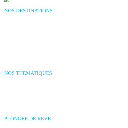
NOS DESTINATIONS
Plongée Mer Rouge
Plongée Océan Indien
Plongée Asie
Plongée Pacifique
Plongée Afrique
Plongée Amériques
Plongée Caraïbes
Plongée Méditerranée
Plongée Atlantique
NOS THEMATIQUES
Séjours plongée
Croisières plongée
Expéditions plongée
Safaris Plongée
Voyages plongée groupes
Promotions voyages plongée
PLONGEE DE REVE
Qui sommes-nous